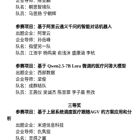
企业导师：陈业麟
队名：朝思智境队
队员：马思扬 宁朝辉
参赛项目：基于阿里云通义千问的智能对话机器人
出题企业：阿里云
企业导师：孙岳峰
队名：指望另一队
队员：江浩宇 杨鸣昊 俞浅沐 盛康涵 李杭
参赛项目：基于 Qwen2.5-7B Lora 微调的医疗问答大模型
出题企业：西部数据
企业导师：梁俊
队名：成群结队
队员：王茜仪 吴诚杰 陈昱霏 李子晨 熊孜
三等奖
参赛项目：基于上层系统调度医疗跟随AGV 的方案应用和分
析
出题企业：米道信息科技
企业导师：仇隽挺
队名：灵感之翼