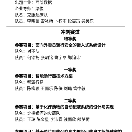
出题企业：西部数据
企业导师：梁俊
队名：克服起床队
队员：李晓蒙 雪冰杨 卜钧雨 段雯策 吴昊东
冲刺赛道
特等奖
参赛项目：面向外卖员骑行安全的嵌入式系统设计
队名：对不队
队员：何铭扬 张朝铭 曹宇昂 郑钧玮‘
一等奖
参赛项目：智能助行器技术方案
队名：智翼行易
队员：陈柳颖 王雨乐 陈佚 刘璐 管中毅
二等奖
参赛项目：基于化疗药物的自动配液系统的设计与实现
队名：穿梭银河的火箭队
队员：王玲 陈金星 李沛霖 钱雨欣 邰梦荷
参赛项目：基于单片机的公交车内部起火的自主智能破窗控