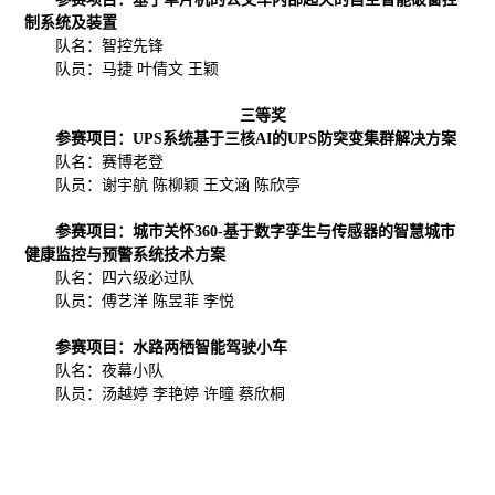
制系统及装置
队名：智控先锋
队员：马捷 叶倩文 王颖
三等奖
参赛项目：UPS系统基于三核AI的UPS防突变集群解决方案
队名：赛博老登
队员：谢宇航 陈柳颖 王文涵 陈欣亭
参赛项目：城市关怀360-基于数字孪生与传感器的智慧城市
健康监控与预警系统技术方案
队名：四六级必过队
队员：傅艺洋 陈昱菲 李悦
参赛项目：水路两栖智能驾驶小车
队名：夜幕小队
队员：汤越婷 李艳婷 许曈 蔡欣桐