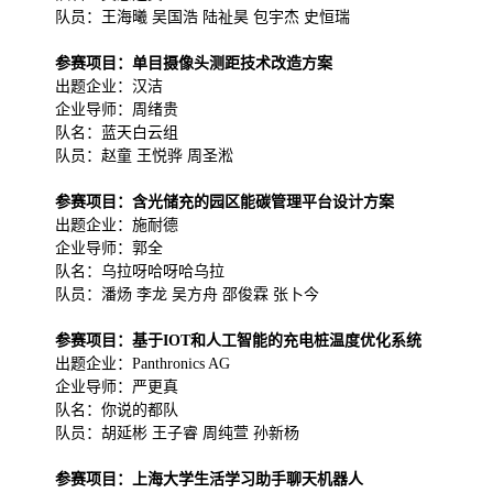
队员：王海曦 吴国浩 陆祉昊 包宇杰 史恒瑞
参赛项目：单目摄像头测距技术改造方案
出题企业：汉洁
企业导师：周绪贵
队名：蓝天白云组
队员：赵童 王悦骅 周圣淞
参赛项目：含光储充的园区能碳管理平台设计方案
出题企业：施耐德
企业导师：郭全
队名：乌拉呀哈呀哈乌拉
队员：潘炀 李龙 吴方舟 邵俊霖 张卜今
参赛项目：基于IOT和人工智能的充电桩温度优化系统
出题企业：Panthronics AG
企业导师：严更真
队名：你说的都队
队员：胡延彬 王子睿 周纯萱 孙新杨
参赛项目：上海大学生活学习助手聊天机器人